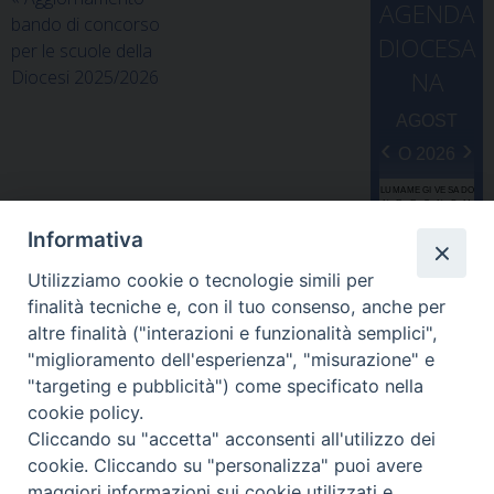
AGENDA
bando di concorso
DIOCESA
per le scuole della
Diocesi 2025/2026
NA
AGOST
‹
›
O 2026
LU
MA
ME
GI
VE
SA
DO
N
R
R
O
N
B
M
2
2
2
3
3
Informativa
7
8
9
0
1
1
2
Utilizziamo cookie o tecnologie simili per
3
4
5
6
7
8
9
finalità tecniche e, con il tuo consenso, anche per
1
1
1
1
1
1
1
altre finalità ("interazioni e funzionalità semplici",
0
1
2
3
4
5
6
"miglioramento dell'esperienza", "misurazione" e
1
1
1
2
2
2
2
"targeting e pubblicità") come specificato nella
7
8
9
0
1
2
3
cookie policy.
2
2
2
2
2
2
3
Cliccando su "accetta" acconsenti all'utilizzo dei
4
5
6
7
8
9
0
cookie. Cliccando su "personalizza" puoi avere
3
1
1
2
3
4
5
6
maggiori informazioni sui cookie utilizzati e